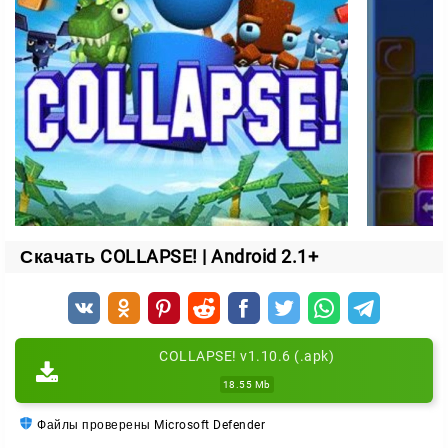
настоящему напряжённой игре.
Особые элементы
Кроме обычных кубиков на поле появляются бомбы
и специальные блоки, которые меняют ход партии.
Бомбы
взрывают все кубики выбранного цвета;
убирают даже те блоки, которые нельзя сдвинуть
Скачать COLLAPSE! | Android 2.1+
вручную.
Специальные блоки
COLLAPSE! v1.10.6 (.apk)
перемешивают все кубики на поле;
18.55 Mb
выстреливают по горизонтали;
выстреливают по вертикали.
Файлы проверены Microsoft Defender