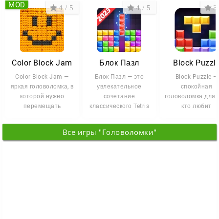
MOD
4 / 5
4 / 5
3 
Color Block Jam
Блок Пазл
Block Puzzl
Color Block Jam —
Блок Пазл — это
Block Puzzle —
яркая головоломка, в
увлекательное
спокойная
которой нужно
сочетание
головоломка для т
перемещать
классического Tetris
кто любит
цветные блоки по
и задачек в стиле
классический Тетр
сетке и отправлять
Sudoku. Размещайте
но без спешки.
Все игры "Головоломки"
Здесь