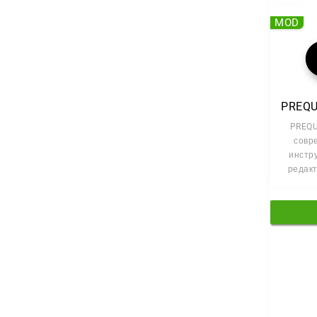
MOD
PREQU
совр
инстр
редак
фото
видео
прео