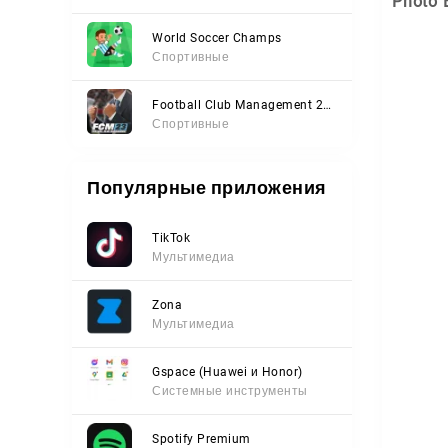
Photo 
World Soccer Champs
Спортивные
Football Club Management 2023
Спортивные
Популярные приложения
TikTok
Мультимедиа
Zona
Мультимедиа
Gspace (Huawei и Honor)
Системные инструменты
Spotify Premium