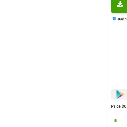
Хотите
появит
Файлы
Кол
Собрат
кадр.
Готовы
см
по
ра
Photo 
Price
$0