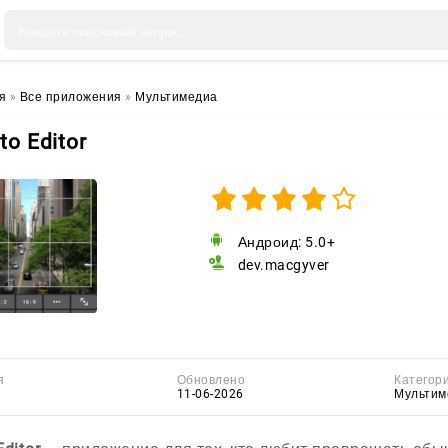
я
»
Все приложения
»
Мультимедиа
to Editor
Андроид: 5.0+
dev.macgyver
я
Обновлено
Категор
11-06-2026
Мультим