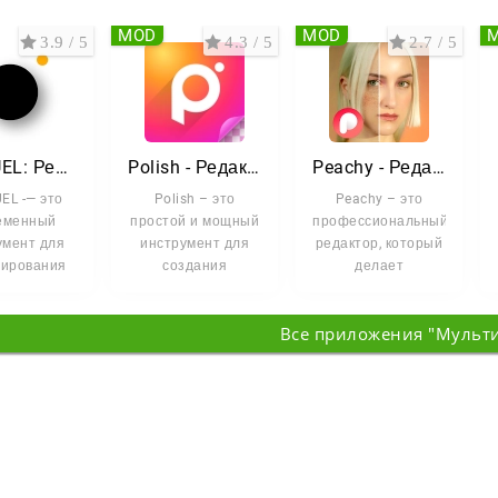
MOD
MOD
3.9 / 5
4.3 / 5
2.7 / 5
PREQUEL: Редактор фото
Polish - Редактор с ИИ
Peachy - Редактор Лица
EL -— это
Polish – это
Peachy – это
еменный
простой и мощный
профессиональный
умент для
инструмент для
редактор, который
тирования
создания
делает
графий и
визуально
редактирование
, который
эффектных
фотографий не
Все приложения "Мульт
бразует
фотографий.
просто задачей,
Приложение