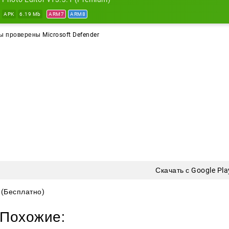
 похулиганить? Разделите снимок на части и получите э
APK
6.19 Mb
ARM7
ARM8
ься несколько одинаковых элементов тела или она прев
 проверены Microsoft Defender
лажи
ь коллаж проще простого. Выберите несколько фото из 
й коллаж легко настроить:
енить стиль размещения;
добрать рамку;
сставить снимки случайным образом.
Editor подойдет и для быстрой обработки, и для смелых
Скачать с Google Pla
(Бесплатно)
Похожие: