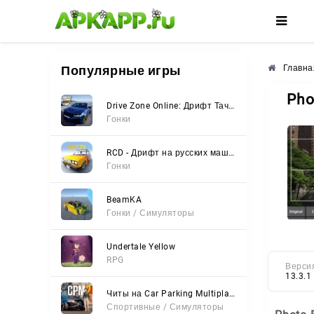
🌸
🌺
🌼
Популярные игры
Главна
Pho
Drive Zone Online: Дрифт Тачки
Гонки
RCD - Дрифт на русских машинах
Гонки
BeamKA
Гонки / Симуляторы
Undertale Yellow
RPG
Верси
13.3.1
Читы на Car Parking Multiplayer 2 (Все открыто, Мод-Меню)
Спортивные / Симуляторы