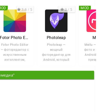
MOD
MOD
3.6 / 5
2 / 5
3.4 
Fotor Photo Editor
Photoleap
Meitu
Fotor Photo Editor
Photoleap —
Meitu — редактор
— фоторедактор с
мощный
фото и видео для
искусственным
фоторедактор для
Android, который
интеллектом,
Android, который
превращает
который
превращает
обычные кадры в
превращает
обычные снимки в
яркие работы.
имедиа"
обычные снимки в
яркие работы. Он